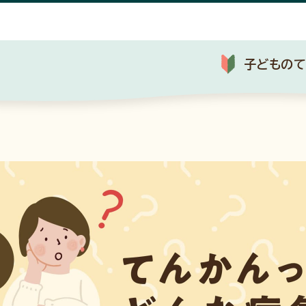
子どものて
てんかんとは？
子どものてんかん辞典
お悩み対処法
子ど
子どものてんかんとは?
てんかんの発作の種類
発作時の対応について
小児科から成人科に
子どものてんかんの分類
移ることについて
てんかんの診断の流れ
てんかんの原因
てんかんの治療
てんかん重積状態とは