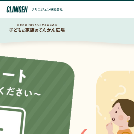
子どもの
子どものてんかん
てんかんとは
ガイドブック