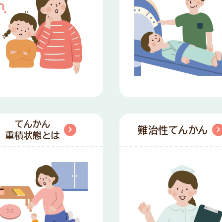
てんかん
難治性てんかん
重積状態とは